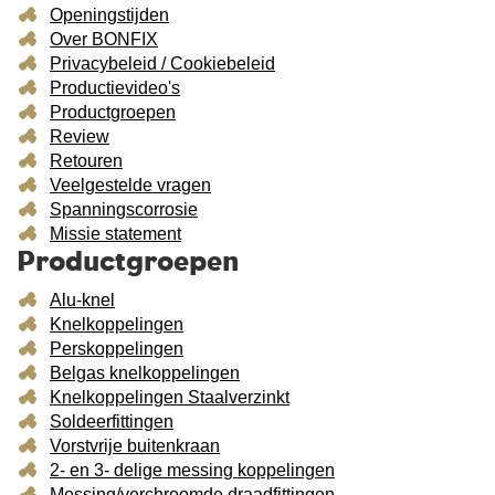
Openingstijden
Over BONFIX
Privacybeleid / Cookiebeleid
Productievideo's
Productgroepen
Review
Retouren
Veelgestelde vragen
Spanningscorrosie
Missie statement
Productgroepen
Alu-knel
Knelkoppelingen
Perskoppelingen
Belgas knelkoppelingen
Knelkoppelingen Staalverzinkt
Soldeerfittingen
Vorstvrije buitenkraan
2- en 3- delige messing koppelingen
Messing/verchroomde draadfittingen