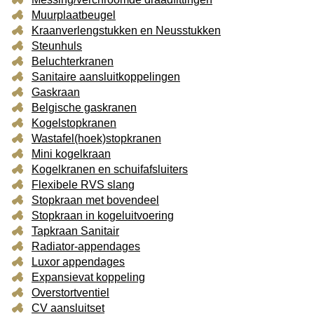
Muurplaatbeugel
Kraanverlengstukken en Neusstukken
Steunhuls
Beluchterkranen
Sanitaire aansluitkoppelingen
Gaskraan
Belgische gaskranen
Kogelstopkranen
Wastafel(hoek)stopkranen
Mini kogelkraan
Kogelkranen en schuifafsluiters
Flexibele RVS slang
Stopkraan met bovendeel
Stopkraan in kogeluitvoering
Tapkraan Sanitair
Radiator-appendages
Luxor appendages
Expansievat koppeling
Overstortventiel
CV aansluitset