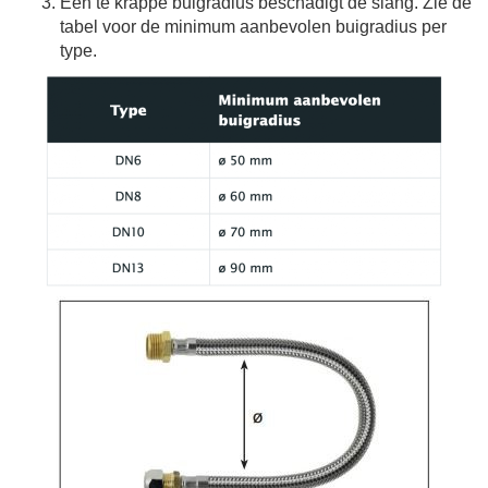
Een te krappe buigradius beschadigt de slang. Zie de
tabel voor de minimum aanbevolen buigradius per
type.