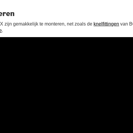
eren
 zijn gemakkelijk te monteren, net zoals de
knelfittingen
van B
e
.