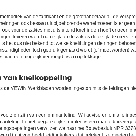
ethodiek van de fabrikant en de groothandelaar bij de versprei
knelringen ook bestaat uit bijbehorende wartelmoeren is er gee
ar ook voor de zakjes met uitsluitend knelringen hoeft er geen ond
ingen leveren wordt namelijk op de zakjes duidelijk de merk- 
is het dus niet bekend tot welke knelfittingen de ringen behore
omstandigheden toch gebruik gemaakt wordt (of moet worden) van
st van een mogelijk verhoogd risico op lekkage.
n van knelkoppeling
s de VEWIN Werkbladen worden ingestort mits de leidingen ni
oorzien zijn van een ommanteling. Wij adviseren om alle inges
nteling. In niet toegankelijke ruimten is een mantelbuis verpli
ringsbepalingen verwijzen we naar het Bouwbesluit NPR 3378 v
rkt in bijvoorbeeld leidingkokers, dat betekent: ze moeten ber