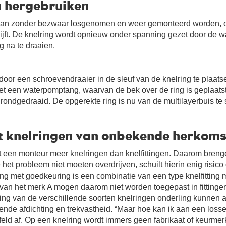
n hergebruiken
kan zonder bezwaar losgenomen en weer gemonteerd worden, o
blijft. De knelring wordt opnieuw onder spanning gezet door de 
g na te draaien.
door een schroevendraaier in de sleuf van de knelring te plaat
 een waterpomptang, waarvan de bek over de ring is geplaatst,
dt rondgedraaid. De opgerekte ring is nu van de multilayerbuis te
t knelringen van onbekende herkoms
een monteur meer knelringen dan knelfittingen. Daarom brenge
het probleem niet moeten overdrijven, schuilt hierin enig risic
tting met goedkeuring is een combinatie van een type knelfitting
n van het merk A mogen daarom niet worden toegepast in fittinge
ng van de verschillende soorten knelringen onderling kunnen a
ende afdichting en trekvastheid. “Maar hoe kan ik aan een losse k
jfeld af. Op een knelring wordt immers geen fabrikaat of keurme