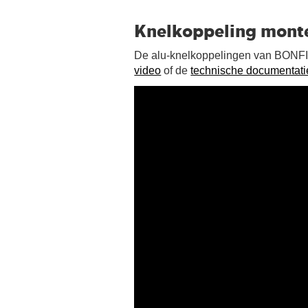
Knelkoppeling mont
De alu-knelkoppelingen van BONFIX
video
of de
technische documentati