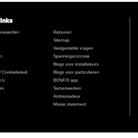
links
orwaarden
Retouren
Sitemap
Veelgestelde vragen
n
Spanningscorrosie
Blogs voor installateurs
 / Cookiebeleid
Blogs voor particulieren
o's
BONFIX app
en
Samenwerken
Ambassadeur
Missie statement