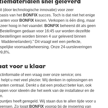
atiematerialen snel geleverd
it (door technologische innovatie) voor zeer
basis van het
BONFIX
succes. Toch is dat niet het enige
lanten voor
BONFIX
kiezen. Verkopen is één ding, maar
k zeer hoog in het vaandel.
BONFIX
beheerst dit als geen
 “Bestellingen gedaan voor 16:45 uur worden dezelfde
estellingen worden binnen 4 uur geleverd binnen
 Waddeneilanden).” Dit vraagt wel een perfecte,
rispelijke voorraadbeheersing. Onze 24-uursleveringen
99,8%.
at voor u klaar
ctinformatie of een vraag over onze service; ons
 helpt u met veel plezier. Wij denken in oplossingen en
anten centraal. Denkt u dat een product beter kan, ook
d open voor ideeën die het werk van de installateur en de
n.
 puntjes heeft geregeld. Wij staan dus te allen tijde voor u
 wensen. Zo loopt
BONFIX
voorop bij de invoering van