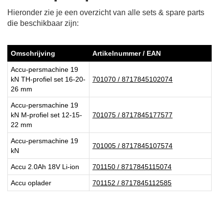
Hieronder zie je een overzicht van alle sets & spare parts
die beschikbaar zijn:
Omschrijving
Artikelnummer / EAN
Accu-persmachine 19
kN TH-profiel set 16-20-
701070 / 8717845102074
26 mm
Accu-persmachine 19
kN M-profiel set 12-15-
701075 / 8717845177577
22 mm
Accu-persmachine 19
701005 / 8717845107574
kN
Accu 2.0Ah 18V Li-ion
701150 / 8717845115074
Accu oplader
701152 / 8717845112585