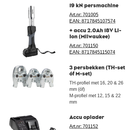
19 kN persmachine
Art.nr: 701005
EAN: 8717845107574
+ accu 2.0Ah 18V Li-
Ion (Milwaukee)
Art.nr: 701150
EAN: 8717845115074
3 persbekken (TH-set
óf M-set)
TH-profiel met 16, 20 & 26
mm (óf)
M-profiel met 12, 15 & 22
mm
Accu oplader
Art.nr: 701152