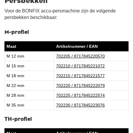
Persbekken
Voor de BONFIX accu-persmachine zijn de volgende
persbekken beschikbaar:
M-profiel
Maat
Artikelnummer / EAN
M 12 mm
702205 / 8717845220570
M 15 mm
702210 / 8717845221072
M 18 mm
702215 / 8717845221577
M 22 mm
702220 / 8717845222079
M 28 mm
702225 / 8717845222574
M 35 mm
702230 / 8717845223076
TH-profiel