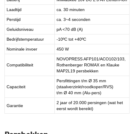
Laadtijd
ca. 30 minuten
Perstijd
ca. 3~4 seconden
Geluidsniveau
pA <70 dB (A)
Bedrijfstemperatuur
-10ºC tot +40ºC
Nominale invoer
450 W
NOVOPRESS AFP101/ACO102/103,
Compatibiliteit
Rothenberger ROMAX en Klauke
MAP2L19 persbekken
Persfittingen t/m Ø 35 mm
Capaciteit
(staalverzinkt/roodkoper/RVS)
t/m Ø 40 mm (Alu-pers)
2 jaar of 20.000 persingen (wat het
Garantie
eerst wordt bereikt)