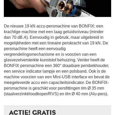
De nieuwe 19 kN accu-persmachine van BONFIX: een
krachtige machine met een laag geluidsniveau (minder
dan 70 dB
A
). Eenvoudig in gebruik, maar uitgebreid in
mogelijkheden met een lineaire perskracht van 19 kN. De
persmachine heeft een eenvoudig
vergrendelingsmechanisme en is voorzien van een
glasvezelversterkte kunststof behuizing. Verder heeft de
BONFIX persmachine een 360° draaibare persbekhouder,
een service indicator lampje en een polsband. Ook is de
machine voorzien van een Mini-USB interface en bevat de
meegeleverde accu een capaciteitsindicator. De BONFIX-
persmachine is geschikt voor persfittingen t/m Ø 35 mm
(staalverzinkt/roodkoper/RVS) en t/m Ø 40 mm (Alu-pers).
ACTIE! GRATIS