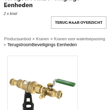
Eenheden
2 x knel
TERUG NAAR OVERZICHT
Productaanbod
>
Kranen
>
Kranen voor watertoepassing
TerugstroomBeveiligings Eenheden
>