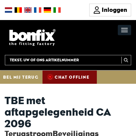
Inloggen
BEL MIJ TERUG
CHAT OFFLINE
TBE met
aftapgelegenheid CA
2096
TerugstroomBeveiligings