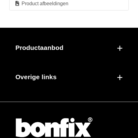
CR
Gepolijst verchroomd
Product afbeeldingen
Per zak
Per doos
Nieuwe producten
Productaanbod
Overige links