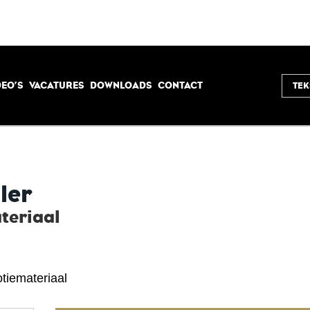
DEO’S
VACATURES
DOWNLOADS
CONTACT
ler
teriaal
iemateriaal