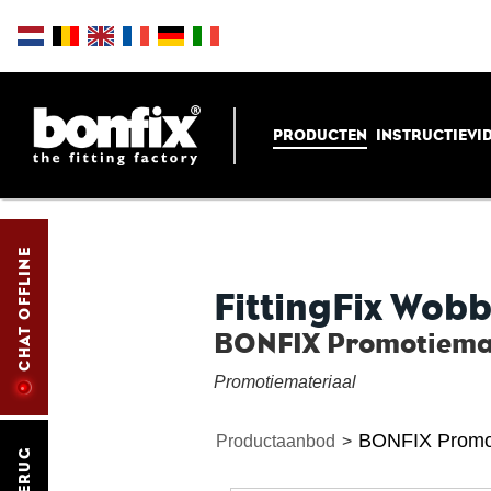
PRODUCTEN
INSTRUCTIEVI
CHAT OFFLINE
FittingFix Wobb
BONFIX Promotiema
Promotiemateriaal
BONFIX Promot
Productaanbod
>