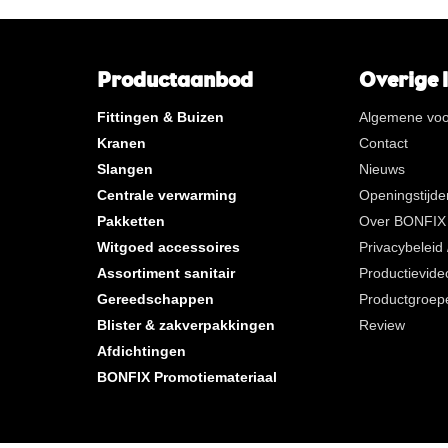
**
Lange interne gasdraad
KVBG
De Koninklijke Vereniging va
Belgische Gasvaklieden
Productaanbod
Overige 
G
Gastec QA (items met een vi
Fittingen & Buizen
onder de G bevatten een con
Algemene vo
gasdraad (buitendraad) of ee
Kranen
Contact
interne gasdraad (binnendraa
Slangen
Nieuws
K
KIWA ATA
Centrale verwarming
Openingstijde
AN
Messing vertind
Pakketten
Over BONFIX
CR
Gepolijst verchroomd
Witgoed accessoires
Privacybeleid
Per zak
Assortiment sanitair
Productievide
Gereedschappen
Productgroep
Per doos
Blister & zakverpakkingen
Review
Nieuwe producten
Afdichtingen
BONFIX Promotiemateriaal