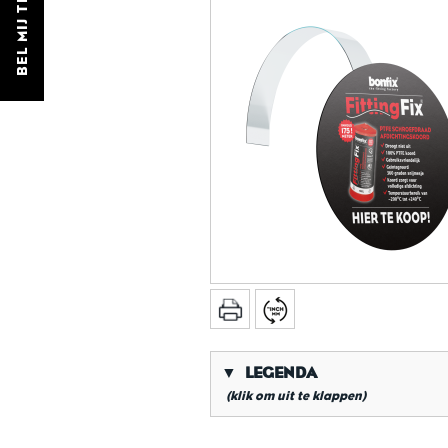
BEL MIJ TERUG
▼
LEGENDA
(klik om uit te klappen)
*
Conische gasdraad