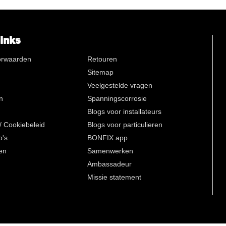
n
links
nkje
ische
orwaarden
Retouren
n lange
Sitemap
d))
Veelgestelde vragen
n
Spanningscorrosie
Blogs voor installateurs
 / Cookiebeleid
Blogs voor particulieren
o's
BONFIX app
en
Samenwerken
Ambassadeur
Missie statement