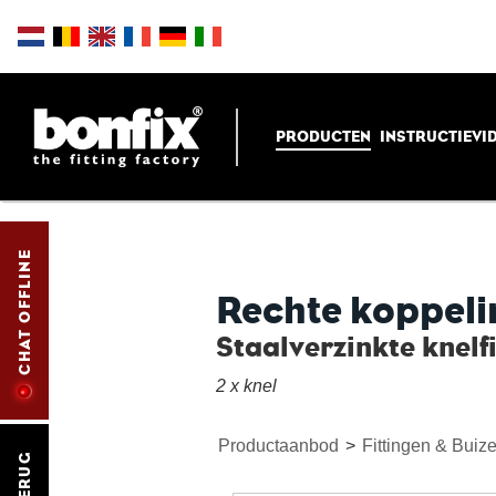
PRODUCTEN
INSTRUCTIEVI
CHAT OFFLINE
Rechte koppeli
Staalverzinkte knelf
2 x knel
Productaanbod
>
Fittingen & Buiz