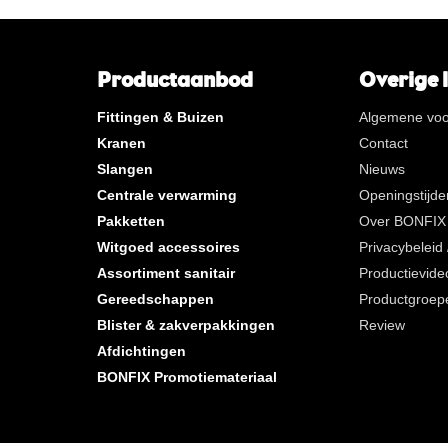
**
Lange interne gasdraad
KVBG
De Koninklijke Vereniging va
Belgische Gasvaklieden
Productaanbod
Overige 
G
Gastec QA (items met een vi
Fittingen & Buizen
onder de G bevatten een con
Algemene vo
gasdraad (buitendraad) of ee
Kranen
Contact
interne gasdraad (binnendraa
Slangen
Nieuws
K
KIWA ATA
Centrale verwarming
Openingstijde
AN
Messing vertind
Pakketten
Over BONFIX
CR
Gepolijst verchroomd
Witgoed accessoires
Privacybeleid
Per zak
Assortiment sanitair
Productievide
Gereedschappen
Productgroep
Per doos
Blister & zakverpakkingen
Review
Nieuwe producten
Afdichtingen
BONFIX Promotiemateriaal