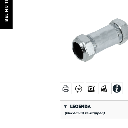
BEL MIJ TERUG
▼
LEGENDA
(klik om uit te klappen)
*
Conische gasdraad