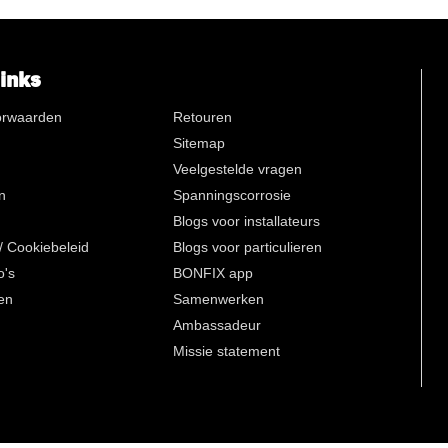
n
links
nkje
ische
orwaarden
Retouren
n lange
Sitemap
d))
Veelgestelde vragen
n
Spanningscorrosie
Blogs voor installateurs
 / Cookiebeleid
Blogs voor particulieren
o's
BONFIX app
en
Samenwerken
Ambassadeur
Missie statement