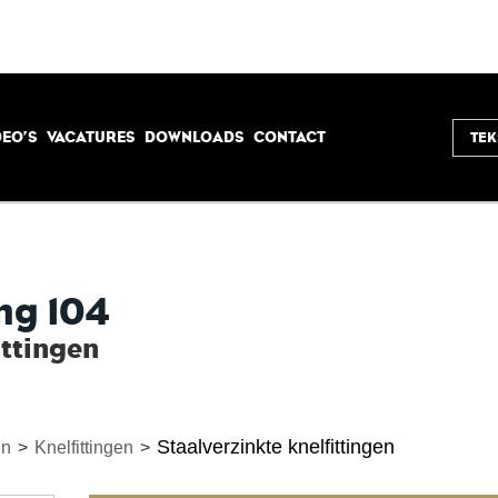
DEO’S
VACATURES
DOWNLOADS
CONTACT
ng 104
ittingen
Staalverzinkte knelfittingen
en
>
Knelfittingen
>