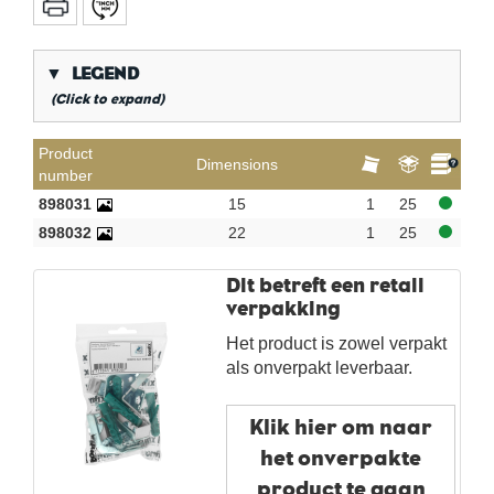
▼
LEGEND
(Click to expand)
*
Conical gas thread
Product
Dimensions
number
**
Long internal gas thread
898031
15
1
25
KVBG
De Koninklijke Vereniging van Belgische
898032
22
1
25
Gasvaklieden
G
Gastec QA
Dit betreft een retail
K
KIWA ATA
verpakking
AN
Tin plated
Het product is zowel verpakt
CR
Polished chrome
als onverpakt leverbaar.
Per bag
Klik hier om naar
Per box
het onverpakte
New products
product te gaan