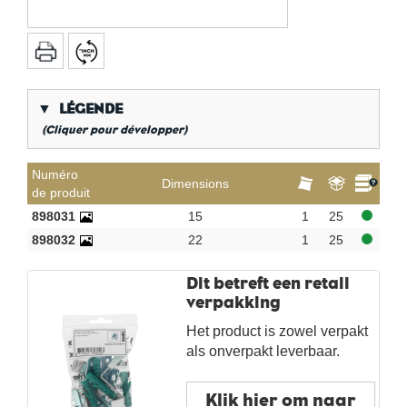
▼
LÉGENDE
(Cliquer pour développer)
*
Filetage gaz conique
Numéro
Dimensions
de produit
**
Long filetage interne gaz
898031
15
1
25
KVBG
De Koninklijke Vereniging van Belgische
898032
22
1
25
Gasvaklieden
G
Gastec QA
Dit betreft een retail
K
KIWA ATA
verpakking
AN
Étain
Het product is zowel verpakt
CR
chrome poli
als onverpakt leverbaar.
Par sac
Klik hier om naar
Par boîte