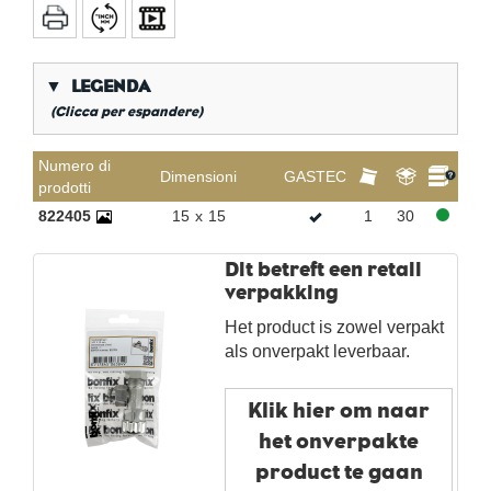
▼
LEGENDA
(Clicca per espandere)
*
Filettatura a gas conica
Numero di
Dimensioni
GASTEC
prodotti
**
Filettatura lunga interna a gas
822405
15
x
15
1
30
KVBG
De Koninklijke Vereniging van Belgische
Gasvaklieden
Dit betreft een retail
G
Gastec QA
verpakking
K
KIWA ATA
Het product is zowel verpakt
AN
Stagno
als onverpakt leverbaar.
CR
cromo lucido
Per sacchetto
Klik hier om naar
het onverpakte
Per scatola
product te gaan
Nuovi prodotti