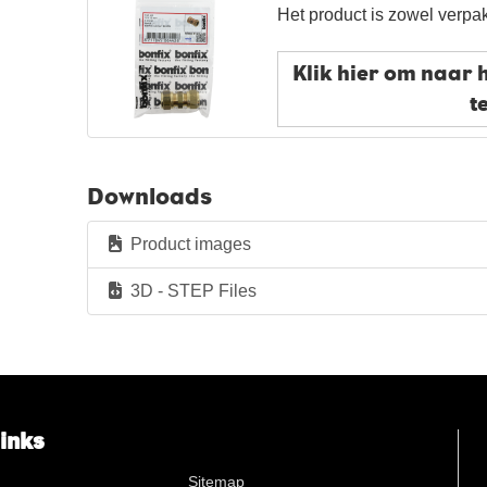
Het product is zowel verpak
s
Klik hier om naar 
n
t
Downloads
Product images
3D - STEP Files
links
Sitemap