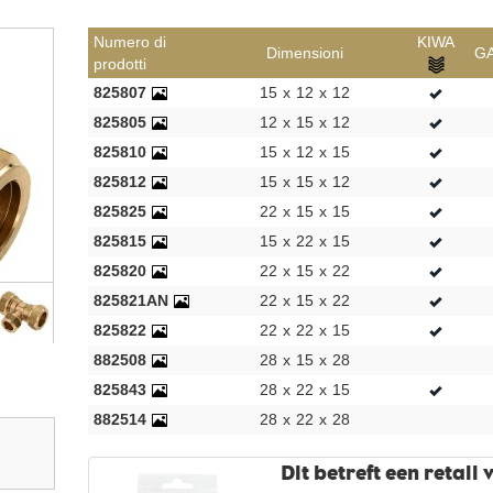
Numero di
KIWA
Dimensioni
G
prodotti
825807
15
x
12
x
12
825805
12
x
15
x
12
825810
15
x
12
x
15
825812
15
x
15
x
12
825825
22
x
15
x
15
825815
15
x
22
x
15
825820
22
x
15
x
22
825821AN
22
x
15
x
22
825822
22
x
22
x
15
882508
28
x
15
x
28
825843
28
x
22
x
15
882514
28
x
22
x
28
Dit betreft een retail