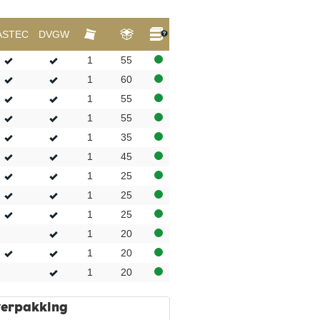
ASTEC
DVGW
1
55
1
60
1
55
1
55
1
35
1
45
1
25
1
25
1
25
1
20
1
20
1
20
 verpakking