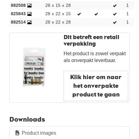
Neue Produkte
882508
28
x
15
x
28
1
2
825843
28
x
22
x
15
1
2
882514
28
x
22
x
28
1
2
Dit betreft een retail
verpakking
Het product is zowel verpakt
als onverpakt leverbaar.
Klik hier om naar
het onverpakte
product te gaan
Downloads
Product images