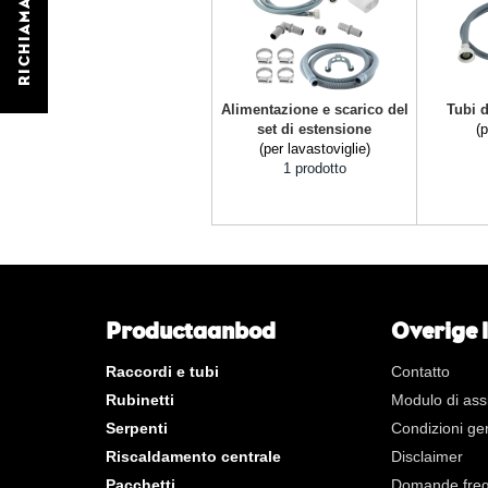
RICHIAMATEMI
Alimentazione e scarico del
Tubi 
set di estensione
(p
(per lavastoviglie)
1 prodotto
Productaanbod
Overige 
Raccordi e tubi
Contatto
Rubinetti
Modulo di ass
Serpenti
Condizioni ge
Riscaldamento centrale
Disclaimer
Pacchetti
Domande freq