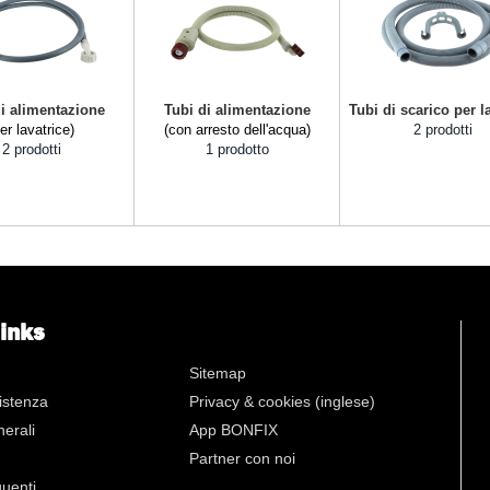
di alimentazione
Tubi di alimentazione
Tubi di scarico per l
er lavatrice)
(con arresto dell'acqua)
2 prodotti
2 prodotti
1 prodotto
links
Sitemap
istenza
Privacy & cookies (inglese)
nerali
App BONFIX
Partner con noi
uenti