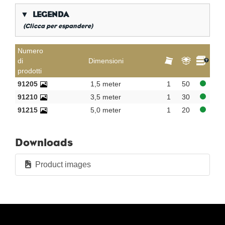
▼
LEGENDA
(Clicca per espandere)
*
Filettatura a gas conica
Numero
di
Dimensioni
**
Filettatura lunga interna a gas
prodotti
KVBG
De Koninklijke Vereniging van Belgische
91205
1,5 meter
1
50
Gasvaklieden
91210
3,5 meter
1
30
G
Gastec QA
91215
5,0 meter
1
20
K
KIWA ATA
AN
Stagno
Downloads
CR
cromo lucido
Per sacchetto
Product images
Per scatola
Nuovi prodotti