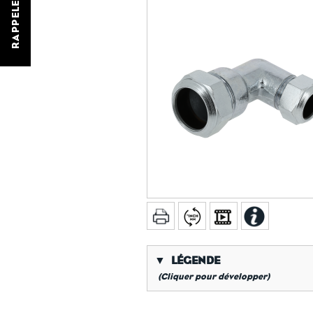
RAPPELEZ-MOI
▼
LÉGENDE
(Cliquer pour développer)
*
Filetage gaz conique