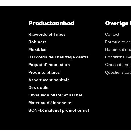
**
Long filetage interne gaz
KVBG
De Koninklijke Vereniging va
Belgische Gasvaklieden
Productaanbod
Overige 
G
Gastec QA
Raccords et Tubes
Contact
K
KIWA ATA
Robinets
Formulaire de
AN
Étain
Flexibles
Horaires d'ou
CR
chrome poli
Raccords de chauffage central
Conditions G
Par sac
Paquet d’installation
Clause de non
Par boîte
Produits blancs
Questions co
Assortiment sanitair
Nouveaux produits
Des outils
Emballage blister et sachet
Matériau d'étanchéité
BONFIX matériel promotionnel