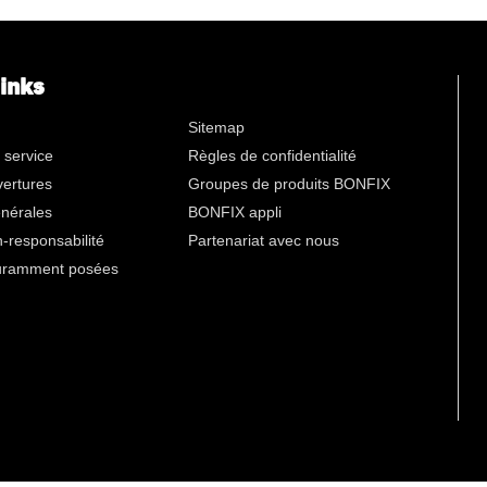
n
links
Sitemap
 service
Règles de confidentialité
vertures
Groupes de produits BONFIX
énérales
BONFIX appli
-responsabilité
Partenariat avec nous
uramment posées