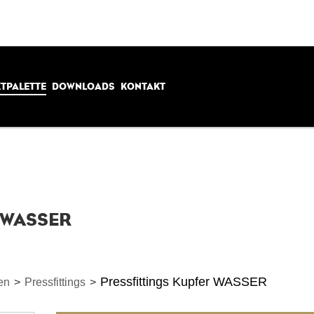
TPALETTE
DOWNLOADS
KONTAKT
r WASSER
Pressfittings Kupfer WASSER
en
>
Pressfittings
>