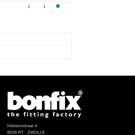
1
1
Holsteinstraat 4
8028 RT ZWOLLE