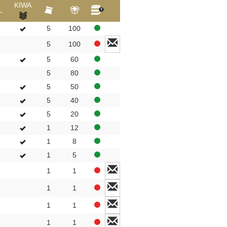
KIWA
L
5
100
5
100
5
60
5
80
5
50
5
40
5
20
1
12
1
8
1
5
1
1
1
1
1
1
1
1