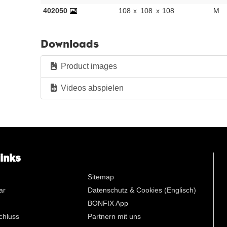
402050
108
x
108
x
108
M
n
Downloads
Product images
Videos abspielen
links
Sitemap
ar
Datenschutz & Cookies (Englisch)
BONFIX App
chluss
Partnern mit uns