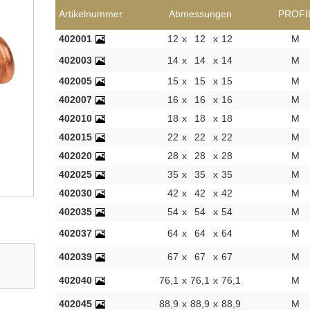
Artikelnummer
Abmessungen
PROFI
402001
12
x
12
x
12
M
402003
14
x
14
x
14
M
402005
15
x
15
x
15
M
402007
16
x
16
x
16
M
402010
18
x
18
x
18
M
402015
22
x
22
x
22
M
402020
28
x
28
x
28
M
402025
35
x
35
x
35
M
402030
42
x
42
x
42
M
402035
54
x
54
x
54
M
402037
64
x
64
x
64
M
402039
67
x
67
x
67
M
402040
76,1
x
76,1
x
76,1
M
402045
88,9
x
88,9
x
88,9
M