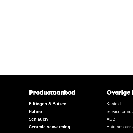
**
Langes Innenrohrgewinde
P*
TH / H / U / F / CH - Profil
KVBG
De Koninklijke Vereniging va
Belgische Gasvaklieden
G
Gastec QA
K
KIWA ATA
AN
Tin
CR
Poliertes Chrom
Pro Beutel
Pro Karton
Neue Produkte
Productaanbod
Overige 
Fittingen & Buizen
Kontakt
Hähne
Serviceformul
Schlauch
AGB
Centrale verwarming
Haftungsauss