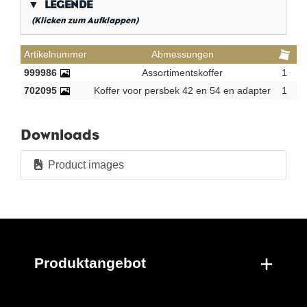
▼
LEGENDE
(Klicken zum Aufklappen)
*
Kegeliges Rohrgewinde
Artikelnummer
Abmessungen
**
Langes Innenrohrgewinde
999986
Assortimentskoffer
1
702095
Koffer voor persbek 42 en 54 en adapter
1
KVBG
De Koninklijke Vereniging van Belgische
Gasvaklieden
G
Gastec QA
Downloads
K
KIWA ATA
AN
Tin
Product images
CR
Poliertes Chrom
Pro Beutel
Pro Karton
Neue Produkte
Produktangebot