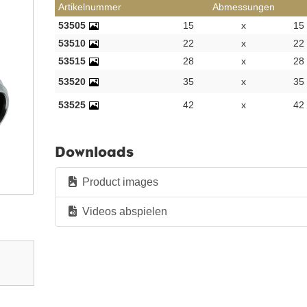
Artikelnummer
Abmessungen
53505
15
x
15
53510
22
x
22
53515
28
x
28
53520
35
x
35
53525
42
x
42
Downloads
Product images
Videos abspielen