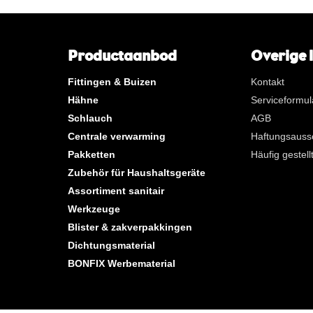
**
Langes Innenrohrgewinde
KVBG
De Koninklijke Vereniging va
Belgische Gasvaklieden
Productaanbod
Overige 
G
Gastec QA
Fittingen & Buizen
Kontakt
K
KIWA ATA
Hähne
Serviceformul
AN
Tin
Schlauch
AGB
CR
Poliertes Chrom
Centrale verwarming
Haftungsauss
Pro Beutel
Pakketten
Häufig gestel
Pro Karton
Zubehör für Haushaltsgeräte
Assortiment sanitair
Neue Produkte
Werkzeuge
Blister & zakverpakkingen
Dichtungsmaterial
BONFIX Werbematerial