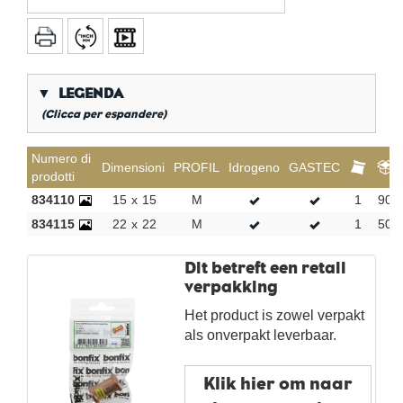
▼
LEGENDA
(Clicca per espandere)
*
Filettatura a gas conica
Numero di
Dimensioni
PROFIL
Idrogeno
GASTEC
prodotti
**
Filettatura lunga interna a gas
834110
15
x
15
M
1
90
P*
TH / H / U / F / CH - Profil
834115
22
x
22
M
1
50
KVBG
De Koninklijke Vereniging van Belgische
Gasvaklieden
Dit betreft een retail
G
Gastec QA
verpakking
K
KIWA ATA
Het product is zowel verpakt
AN
Stagno
als onverpakt leverbaar.
CR
cromo lucido
Per sacchetto
Klik hier om naar