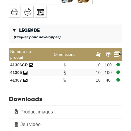
▼
LÉGENDE
(Cliquer pour développer)
*
Filetage gaz conique
Numéro de
Dimensions
produit
**
Long filetage interne gaz
1
41306CR
10
100
2
KVBG
De Koninklijke Vereniging van Belgische
1
41305
10
100
Gasvaklieden
2
3
41307
10
40
G
Gastec QA
4
K
KIWA ATA
Downloads
AN
Étain
CR
chrome poli
Product images
Par sac
Jeu vidéo
Par boîte