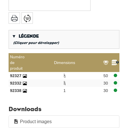
▼
LÉGENDE
(Cliquer pour développer)
*
Filetage gaz conique
Numéro
de
Dimensions
**
Long filetage interne gaz
produit
KVBG
De Koninklijke Vereniging van Belgische
1
92327
50
Gasvaklieden
2
3
92332
30
4
G
Gastec QA
92338
1
30
K
KIWA ATA
AN
Étain
Downloads
CR
chrome poli
Par sac
Product images
Par boîte