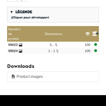
▼
LÉGENDE
(Cliquer pour développer)
*
Filetage gaz conique
Numéro
de
Dimensions
**
Long filetage interne gaz
produit
KVBG
De Koninklijke Vereniging van Belgische
1
3
99023
-
100
Gasvaklieden
4
4
1
99024
1 - 1
100
4
G
Gastec QA
K
KIWA ATA
Downloads
AN
Étain
CR
chrome poli
Product images
Par sac
Par boîte
Nouveaux produits