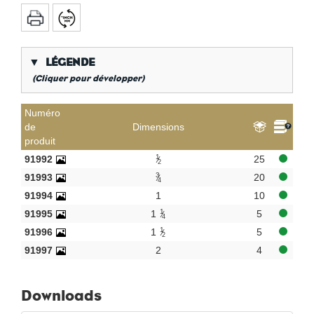
▼
LÉGENDE
(Cliquer pour développer)
*
Filetage gaz conique
Numéro
de
Dimensions
**
Long filetage interne gaz
produit
KVBG
De Koninklijke Vereniging van Belgische
1
91992
25
Gasvaklieden
2
3
91993
20
4
G
Gastec QA
91994
1
10
K
KIWA ATA
1
91995
1
5
4
AN
Étain
1
91996
1
5
2
CR
chrome poli
91997
2
4
Par sac
Par boîte
Downloads
Nouveaux produits