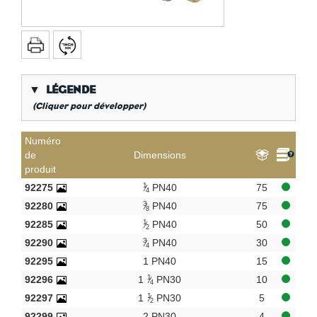
▼
LÉGENDE
(Cliquer pour développer)
*
Filetage gaz conique
Numéro
de
Dimensions
**
Long filetage interne gaz
produit
KVBG
De Koninklijke Vereniging van Belgische
1
92275
PN40
75
Gasvaklieden
4
3
92280
PN40
75
8
G
Gastec QA
1
92285
PN40
50
2
K
KIWA ATA
3
92290
PN40
30
4
AN
Étain
92295
1 PN40
15
CR
chrome poli
1
92296
1
PN30
10
4
Par sac
1
92297
1
PN30
5
2
92299
2 PN30
4
Par boîte