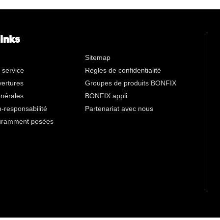
n
links
Sitemap
 service
Règles de confidentialité
vertures
Groupes de produits BONFIX
énérales
BONFIX appli
-responsabilité
Partenariat avec nous
uramment posées