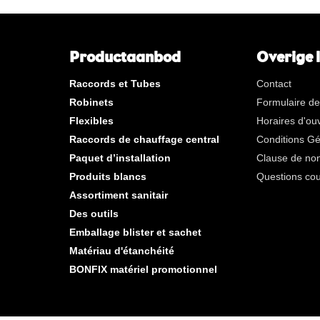
**
Long filetage interne gaz
KVBG
De Koninklijke Vereniging va
Belgische Gasvaklieden
Productaanbod
Overige 
G
Gastec QA
Raccords et Tubes
Contact
K
KIWA ATA
Robinets
Formulaire de
AN
Étain
Flexibles
Horaires d'ou
CR
chrome poli
Raccords de chauffage central
Conditions G
Par sac
Paquet d’installation
Clause de non
Par boîte
Produits blancs
Questions co
Assortiment sanitair
Nouveaux produits
Des outils
Emballage blister et sachet
Matériau d'étanchéité
BONFIX matériel promotionnel