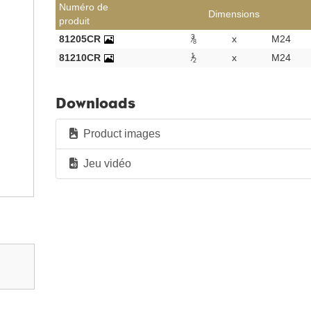
Numéro de
Dimensions
produit
3
81205CR
x
M24
8
1
81210CR
x
M24
2
Downloads
Product images
Jeu vidéo