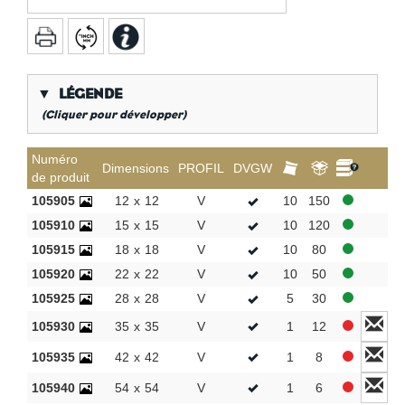
▼
LÉGENDE
(Cliquer pour développer)
*
Filetage gaz conique
Numéro
Dimensions
PROFIL
DVGW
de produit
**
Long filetage interne gaz
105905
12
x
12
V
10
150
P*
TH / H / U / F / CH - Profil
105910
15
x
15
V
10
120
KVBG
De Koninklijke Vereniging van Belgische
105915
18
x
18
V
10
80
Gasvaklieden
105920
22
x
22
V
10
50
G
Gastec QA
105925
28
x
28
V
5
30
K
KIWA ATA
105930
35
x
35
V
1
12
AN
Étain
CR
chrome poli
105935
42
x
42
V
1
8
Par sac
105940
54
x
54
V
1
6