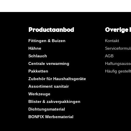
**
Langes Innenrohrgewinde
KVBG
De Koninklijke Vereniging va
Belgische Gasvaklieden
Productaanbod
Overige 
G
Gastec QA
K
KIWA ATA
Fittingen & Buizen
Kontakt
AN
Tin
Hähne
Serviceformul
Schlauch
AGB
CR
Poliertes Chrom
Centrale verwarming
Haftungsauss
Pro Beutel
Pakketten
Häufig gestel
Pro Karton
Zubehör für Haushaltsgeräte
Neue Produkte
Assortiment sanitair
Werkzeuge
Blister & zakverpakkingen
Dichtungsmaterial
BONFIX Werbematerial