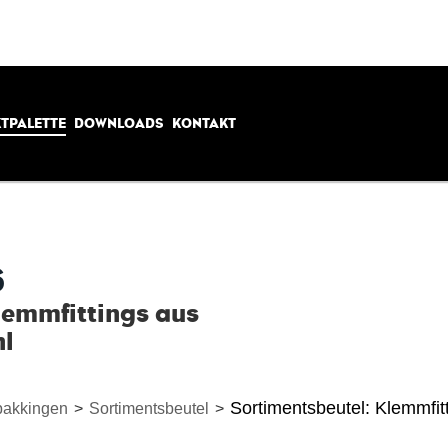
TPALETTE
DOWNLOADS
KONTAKT
6
lemmfittings aus
hl
Sortimentsbeutel: Klemmfit
rpakkingen
>
Sortimentsbeutel
>