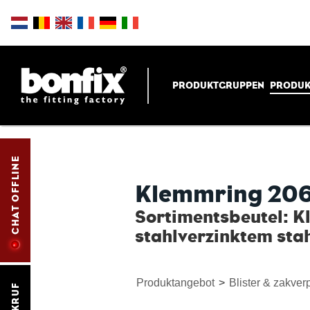
PRODUKTGRUPPEN
PRODUK
CHAT OFFLINE
Klemmring 20
Sortimentsbeutel: K
stahlverzinktem sta
Produktangebot
>
Blister & zakve