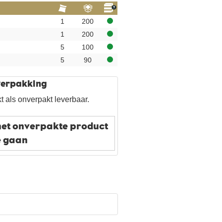
1
200
1
200
5
100
5
90
 verpakking
t als onverpakt leverbaar.
het onverpakte product
e gaan